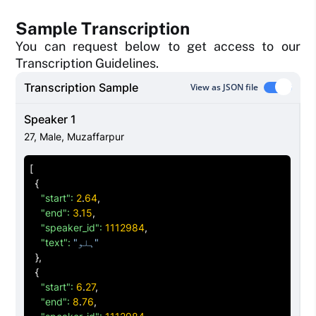
Sample Transcription
You can request below to get access to our
Transcription Guidelines.
Transcription Sample
View as JSON file
Speaker 1
27
,
Male
,
Muzaffarpur
[
{
"start":
2
.
64
,

"end":
3
.
15
,

"speaker_id":
1112984
,

"ہلو"
"text":
}
,

{
"start":
6
.
27
,

"end":
8
.
76
,
