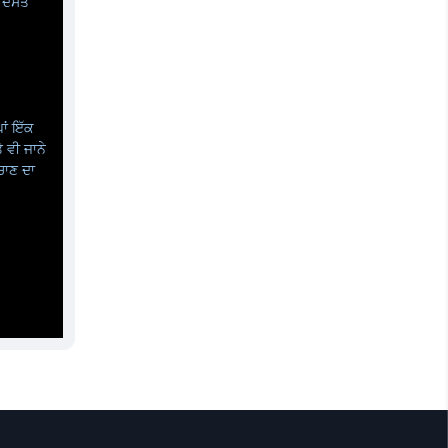
ਦੋਸਤ 
ਂ ਇੱਕ 
 ਵੀ ਜਾਨੇ 
ਾਣ ਦਾ 
ਵਿੱਚ 
ਜਿਦੇ ਨਾਲ 