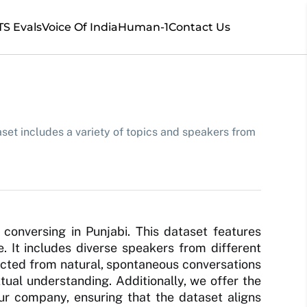
TS Evals
Voice Of India
Human-1
Contact Us
aset includes a variety of topics and speakers from
 conversing in Punjabi. This dataset features
e. It includes diverse speakers from different
llected from natural, spontaneous conversations
tual understanding. Additionally, we offer the
your company, ensuring that the dataset aligns