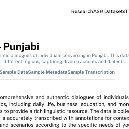
Research
ASR Datasets
T
 Punjabi
ntic dialogues of individuals conversing in Punjabi. This dat
different regions, capturing diverse accents and dialects.
Sample Data
Sample Metadata
Sample Transcription
omprehensive and authentic dialogues of individuals
s, including daily life, business, education, and mor
s to provide a rich linguistic resource. The data is co
 is accurately transcribed with annotations for contex
ns, and scenarios according to the specific needs of 