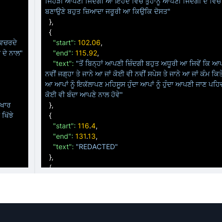
ਜਿਹੜੀ ਆਪਣੀ ਜਿੰਦਗੀ ਆ ਇਹਦੇ ਵਿੱਚ ਤੁਹਾਨੂੰ ਆਪਣੀ ਜਿੰਦਗੀ ਦੇ ਵਿੱਚ 
ਬਣਾਉਣੇ ਬਹੁਤ ਜ਼ਿਆਦਾ ਜਰੂਰੀ ਆ ਕਿਉਕਿ ਦੋਸਤ"
}
,

{
ਿਚਰਦੇ 
"start":
102
.
06
,

ਂ ਦੇ ਨਾਲ"
"end":
115
.
92
,

"text":
"ਤੋਂ ਬਿਨ੍ਹਾਂ ਆਪਣੀ ਜ਼ਿੰਦਗੀ ਬਹੁਤ ਅਧੂਰੀ ਆ ਜਿਵੇਂ ਕਿ ਆਪਾ
ਨਵੀਂ ਜਗ੍ਹਾ ਤੇ ਜਾਨੇ ਆ ਜਾਂ ਕੋਈ ਵੀ ਨਵੀਂ ਸਪੇਸ ਤੇ ਜਾਨੇ ਆ ਜਾਂ ਕੰਮ ਕਿਤੇ
ਆ ਆਪਾਂ ਨੂੰ ਇਕੱਲਾਪਣ ਮਹਿਸੂਸ ਹੁੰਦਾ ਆਪਾਂ ਨੂੰ ਹੁੰਦਾ ਆਪਣੀ ਜਾਣ ਪਹਿਚ
ਕੋਈ ਵੀ ਬੰਦਾ ਆਪਣੇ ਨਾਲ ਹੋਵੇ"
ਿਖਾਰ 
}
,

ਿੱਝੇ 
{
"start":
116
.
4
,

"end":
131
.
13
,

"text":
"REDACTED"
}
,

{
ਰ ਅਸੀਂ 
"start":
131
.
43
,

ਾਨੂੰ 
"end":
142
.
38
,

"text":
"ਜਿਹੜੇ ਆਪਣੇ ਨਵੇਂ ਦੋਸਤ ਹੋਣ ਗੇ ਓ ਆਪਾਂ ਨੂੰ ਇਹ ਚੀਜਾਂ ਦੇ 
ਸਹਾਇਤਾ ਕਰਣਗੇ ਕਿਉਂਕਿ ਇੱਕ ਦੋਸਤ ਹੀ ਇਹ ਜਾਂ ਆਪਣਾ ਸਾਥੀ ਹੁੰਦਾ ਤੇ 
ਆਪਾਂ ਸਾਰੀ ਗੱਲ ਸ਼ੇਅਰ ਕਰ ਸਕਦੇ ਜੌ ਆਪਣੇ ਉਹ"