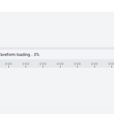
aveform loading...
0
%
0:00
0:00
0:00
0:00
0:00
0:00
0:0