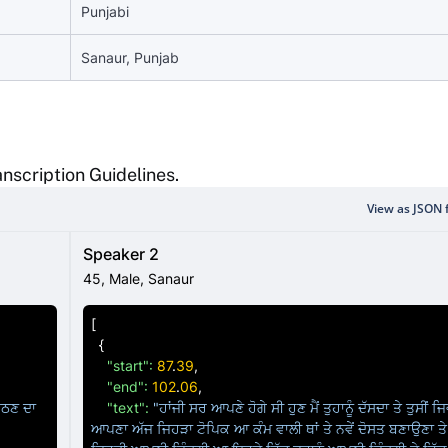
Punjabi
Sanaur, Punjab
nscription Guidelines.
View as JSON f
Speaker 2
45
,
Male
,
Sanaur
[
{
"start":
87
.
39
,

"end":
102
.
06
,

ਠਣ ਦਾ 
"text":
"ਹਾਂਜੀ ਸਰ ਆਪਣੇ ਹੋਗੇ ਸੀ ਹੁਣ ਮੈਂ ਤੁਹਾਨੂੰ ਦੱਸਦਾ ਤੇ ਤੁਸੀਂ ਜਿਵ
ਆਪਣਾ ਅੱਜ ਜਿਹੜਾ ਟੋਪਿਕ ਆ ਕੰਮ ਵਾਲੀ ਥਾਂ ਤੇ ਨਵੇਂ ਦੋਸਤ ਬਣਾਉਣਾ ਤੇ ਦ