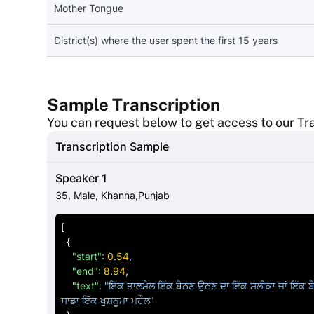
Mother Tongue
District(s) where the user spent the first 15 years
Sample Transcription
You can request below to get access to our Tra
Transcription Sample
Speaker 1
35
,
Male
,
Khanna,Punjab
[
{
"start":
0
.
54
,

"end":
8
.
94
,

"text":
"ਇੱਕ ਤਾਲਮੇਲ ਇੱਕ ਬੈਠਣ ਉਠਣ ਦਾ ਇੱਕ ਸਲੀਕਾ ਜਾਂ ਇੱਕ ਬੈ
ਸਾਡਾ ਇੱਕ ਖੁਸ਼ਨੂਮਾ ਮਹੌਲ"