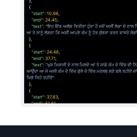
}
,

{
"start":
10
.
98
,

"end":
24
.
45
,

"text":
"ਇਹ ਇੱਕ ਅਲੱਗ ਵਿਤੀਰਾ ਹੁੰਦਾ ਹੈ ਜਦੋਂ ਅਸੀਂ ਲੋਕਾ ਦੇ ਨਾਲ ਵ
ਆ ਤੇ ਸਾਨੂੰ ਲੱਗਦਾ ਕਿ ਅਸੀਂ ਆਪਣੇ ਕੰਮ ਨੂੰ ਹੋਰ ਸੁੱਥਰਾ ਕਰਨ ਵਾਸਤੇ ਲੋਗਾ
}
,

{
"start":
24
.
48
,

"end":
37
.
71
,

"text":
"ਖੁਸ਼ ਮਿਜਾਜੀ ਦੇ ਨਾਲ ਮਿਲਦੇ ਆਂ ਤੇ ਸਾਡੇ ਕੰਮ ਦੇ ਵਿੱਚ ਵੀ ਨ
ਆਉਂਦਾ ਆ ਜੇ ਅਸੀ ਕੰਮ ਦੇ ਵਿੱਚ ਗੁੱਸੇ ਦੇ ਵਿੱਚ ਮਤਲਬ ਸੜੇ ਬਲੇ ਰਹੀਏ ਜਾਂ ਖ
ਖਿਝੇ ਜਿਹੇ ਰਹੀਏ"
}
,

{
"start":
37
.
83
,

"end":
51
.
81
,

"text":
"ਤਾਂ ਸਾਡੇ ਕੰਮ ਦੇ ਵਿੱਚ ਵੀ ਸਾਨੂੰ ਦਿੱਕਤ ਆਉਂਦੀ ਹੈ ਪਲੱਸ ਅਗ
ਪਬਲਿਕ ਡੀਲਿੰਗ ਵਾਲੇ ਸਰਕਲ ਚ ਜੌਬ ਕਰਦੇ ਆ ਕੋਈ ਨੌਕਰੀ ਕਰਦੇ ਆ ਤੇ ਸ
ਲੱਗਦਾ ਕਿ ਅ ਉਥੇ ਸਾਨੂੰ ਇੱਕ ਐਵੇਂ ਦਾ ਮਾਹੌਲ ਚਾਹੀਦਾ ਹੈ ਚਾਹੀਦਾ ਤੇ"
}
,

{