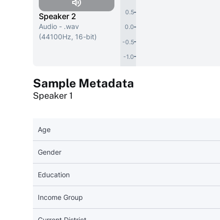
0.5
Speaker 2
Audio - .wav
0.0
(44100Hz, 16-bit)
-0.5
-1.0
Sample Metadata
Speaker 1
Age
Gender
Education
Income Group
Current District