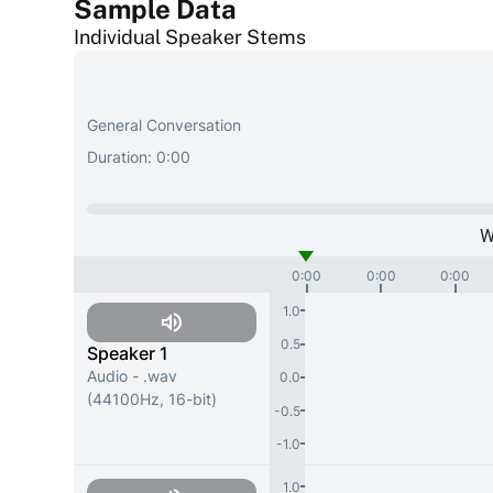
Sample Data
Individual Speaker Stems
General Conversation
Duration:
0:00
W
0:00
0:00
0:00
1.0
0.5
Speaker 1
Audio - .wav
0.0
(44100Hz, 16-bit)
-0.5
-1.0
1.0